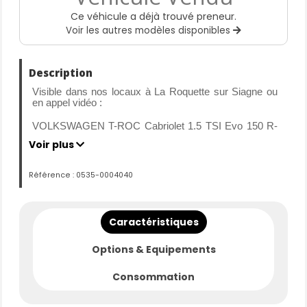
Ce véhicule a déjà trouvé preneur.
Voir les autres modèles disponibles
Description
Visible dans nos locaux à La Roquette sur Siagne ou
en appel vidéo :
VOLKSWAGEN T-ROC Cabriolet 1.5 TSI Evo 150 R-
Line - DSG 7
Voir plus
Mise en circulation : 22-10-2021
Référence : 0535-0004040
Kilométrage : 39089 km d’origine certifié
Carrosserie : CABRIOLET
Motorisation : ESSENCE
Caractéristiques
Transmission : Boite Automatique
Puissance : 150 CV
Options & Equipements
Première main.
Consommation
L’entretien est à jour.
Historique des entretiens vérifiés.
Garantie 3 mois, avec la possibilité de l'étendre jusqu'à