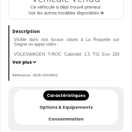
Ce véhicule a déjà trouvé preneur.
Voir les autres modèles disponibles
Description
Visible dans nos locaux situés à La Roquette sur
Siagne ou appel vidéo :
VOLKSWAGEN T-ROC Cabriolet 1.5 TSI Evo 150
DSG 7 R-Line Phase 2
Voir plus
Mise en circulation : 17-05-2023
Référence : 0535-0002882
Kilométrage : 12238 km d’origine certifié
Carrosserie : CABRIOLET
Motorisation : ESSENCE
Caractéristiques
Transmission : Boite Automatique
Puissance : 150 CV
Options & Equipements
L’entretien est à jour.
Consommation
Historique des entretiens vérifiés.
Garantie 9 mois, avec la possibilité de l'étendre jusqu'à
60 mois.