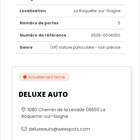
2006.
C'est aussi un showroom unique dans les Alpes-
Localisation
La Roquette-sur-Siagne
Maritimes avec un concept sur une surface de
5.000m² et un large choix de véhicules.
Nombre de portes
5
1080 Chemin de la Levade
Numéro de référence
0535-0004050
06550 La Roquette sur Siagne
(sortie autoroute A8 n°41 Cannes La Bocca -
Genre
(VP) Voiture particulière - non précisé
Mandelieu Est)
Venez découvrir notre activité : Achat - Vente et Dépôt
Vente de véhicules.
Actuellement fermé
Nos services complémentaires :
*
Achat en ligne sur notre site www.Deluxe-Auto.fr
DELUXE AUTO
avec acompte stripe et signature électronique
* Extension de garantie jusqu'à 60 mois
* Livraison à domicile partout en France
1080 Chemin de la Levade 06550 La
* Reprise ou rachat cash de votre véhicule
Roquette-sur-Siagne
* Mise à la vente de votre véhicule en format dépôt
vente
deluxeauto@weespots.com
* Service après-vente assuré sur toute la France
* Gestion administrative