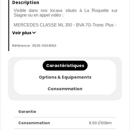
Description
Visible dans nos locaux situés à La Roquette sur
Siagne ou en appel vidéo :
MERCEDES CLASSE ML 350 - BVA 7G-Tronic Plus -
Sport
Voir plus
Mise en circulation : 24-07-2012
Référence : 0535-0004050
Kilométrage : 172650 km certifiés
Carrosserie : BERLINE
Motorisation : Diesel
Caractéristiques
Transmission : Boite Automatique
Puissance : 258 CV
Options & Equipements
Historique des entretiens vérifiés. Factures
Consommation
disponibles.
Possibilité de souscrire une garantie complète jusqu'à
36 mois pour 36€/mois
Ce MERCEDES ML350 est disponible
Garantie
immédiatement. Contactez-nous à votre convenance
par téléphone, mail, messagerie leboncoin, SMS ou
Consommation
6.00 l/100km
Whatsapp, nous organiserons un rendez-vous