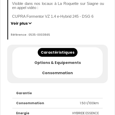
Visible dans nos locaux à La Roquette sur Siagne ou
en appel vidéo :
CUPRA Formentor VZ 1.4 e-Hybrid 245 - DSG 6
Voir plus
Mise en circulation : 10-10-2022
Kilométrage : 33541 km d’origine certifié
Référence : 0535-0003865
Carrosserie : SUV
Motorisation : HYBRIDE ESSENCE
Transmission : Boite Automatique
Caractéristiques
Puissance : 245 CV
Options & Equipements
Première main.
L’entretien est à jour.
Consommation
Historique des entretiens vérifiés.
Garantie 3 mois, avec la possibilité de l'étendre jusqu'à
60 mois.
Financement Crédit, LOA/LLD.
Garantie
FINANCEZ CE VEHICULE A PARTIR DE 365 € /
Consommation
1.50 l/100km
MOIS
*Les mensualités et les taux peuvent varier en fonction
Energie
HYBRIDE ESSENCE
des dates et offres proposées par nos partenaires.