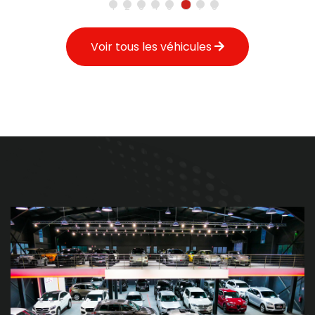
1
2
3
4
5
6
7
8
Voir tous les véhicules