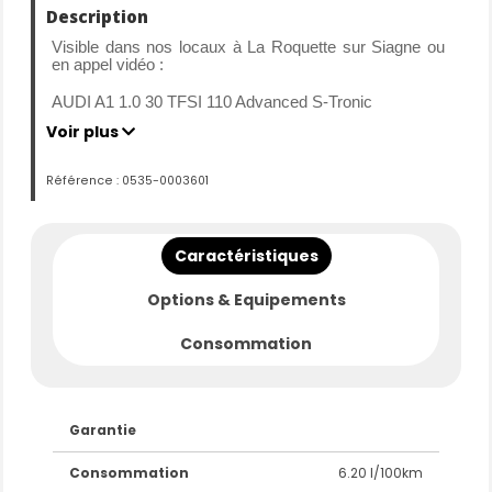
Description
Visible dans nos locaux à La Roquette sur Siagne ou
en appel vidéo :
AUDI A1 1.0 30 TFSI 110 Advanced S-Tronic
Voir plus
Mise en circulation : 24-01-2024
Kilométrage : 11471 km d’origine certifié
Référence : 0535-0003601
Carrosserie : BREAK
Motorisation : ESSENCE
Transmission : Boite Automatique
Caractéristiques
Puissance : 110 CV
Options & Equipements
Première main.
L’entretien est à jour.
Consommation
Historique des entretiens vérifiés.
Garantie 3 mois, avec la possibilité de l'étendre jusqu'à
60 mois.
Financement Crédit, LOA/LLD.
Garantie
FINANCEZ CE VEHICULE A PARTIR DE 330 € /
Consommation
6.20 l/100km
MOIS