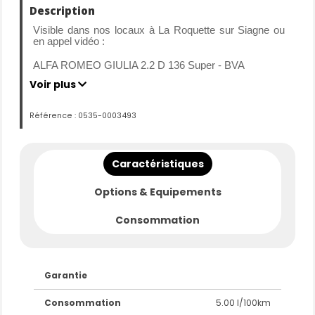
Description
Visible dans nos locaux à La Roquette sur Siagne ou
en appel vidéo :
ALFA ROMEO GIULIA 2.2 D 136 Super - BVA
Voir plus
Mise en circulation : 28-02-2020
Kilométrage : 120897 km d’origine certifié
Référence : 0535-0003493
Carrosserie : BERLINE
Motorisation : DIESEL
Transmission : Boite Automatique
Caractéristiques
Puissance : 136 CV
Options & Equipements
L’entretien est à jour.
Historique des entretiens vérifiés.
Consommation
Garantie 3 mois, avec la possibilité de l'étendre jusqu'à
60 mois.
Financement Crédit, LOA/LLD.
Garantie
FINANCEZ CE VEHICULE A PARTIR DE 220 € /
MOIS
Consommation
5.00 l/100km
*Les mensualités et les taux peuvent varier en fonction