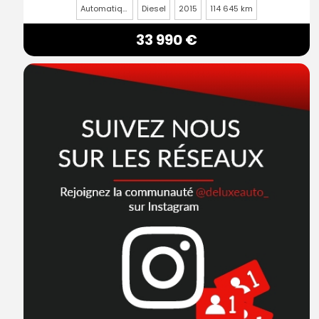
Automatique
Diesel
2015
114 645 km
33 990 €