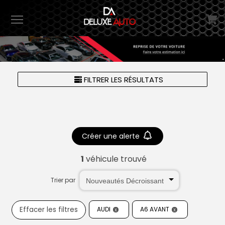
Menu
FILTRER LES RÉSULTATS
Créer une alerte
1
véhicule trouvé
Trier par
Effacer les filtres
AUDI
A6 AVANT